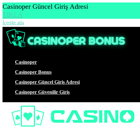
Casinoper Güncel Giriş Adresi
TIKLA
İçeriğe atla
Casinoper
Casinoper Bonus
Casinoper Güncel Giriş Adresi
Casinoper Güvenilir Giriş