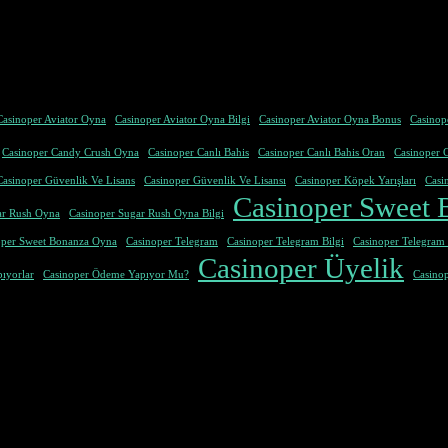
Casinoper Aviator Oyna
Casinoper Aviator Oyna Bilgi
Casinoper Aviator Oyna Bonus
Casinop
Casinoper Candy Crush Oyna
Casinoper Canlı Bahis
Casinoper Canlı Bahis Oran
Casinoper C
Casinoper Güvenlik Ve Lisans
Casinoper Güvenlik Ve Lisansı
Casinoper Köpek Yarışları
Casi
Casinoper Sweet 
ar Rush Oyna
Casinoper Sugar Rush Oyna Bilgi
oper Sweet Bonanza Oyna
Casinoper Telegram
Casinoper Telegram Bilgi
Casinoper Telegram
Casinoper Üyelik
ıyorlar
Casinoper Ödeme Yapıyor Mu?
Casinop