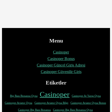
Menu
Casinoper
Casinoper Bonus
Casinoper Güncel Giriş Adresi
Casinoper Güvenilir Giriş
Etiketler
Casinoper
Big Bass Bonanza Oyna
Casinoper At Yarışı Oyna
Casinoper Aviator Oyna
Casinoper Aviator Oyna Bilgi
Casinoper Aviator Oyna Bonus
Casinoper Big Bass Bonanza
Casinoper Big Bass Bonanza Oyna