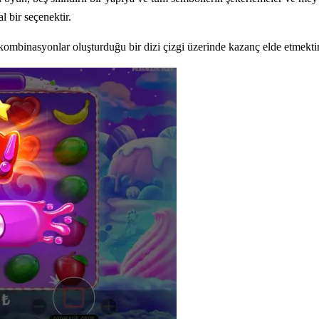
 bir seçenektir.
ombinasyonlar oluşturduğu bir dizi çizgi üzerinde kazanç elde etmektir