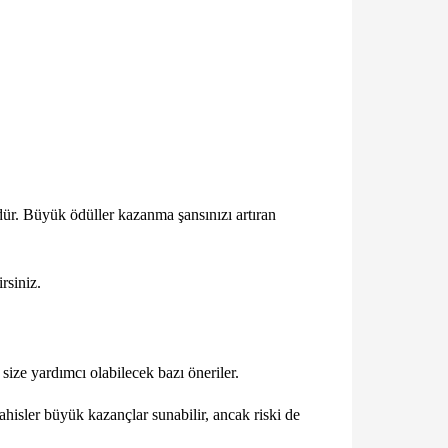
r. Büyük ödüller kazanma şansınızı artıran
rsiniz.
e size yardımcı olabilecek bazı öneriler.
isler büyük kazançlar sunabilir, ancak riski de