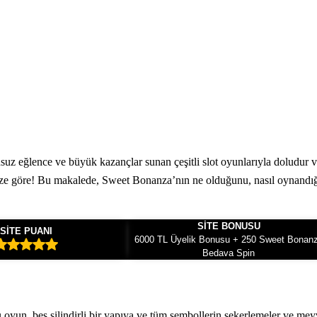
uz eğlence ve büyük kazançlar sunan çeşitli slot oyunlarıyla doludur ve 
ze göre! Bu makalede, Sweet Bonanza’nın ne olduğunu, nasıl oynandığın
SİTE BONUSU
SİTE PUANI
6000 TL Üyelik Bonusu + 250 Sweet Bonan
Bedava Spin
 oyun, beş silindirli bir yapıya ve tüm sembollerin şekerlemeler ve meyve