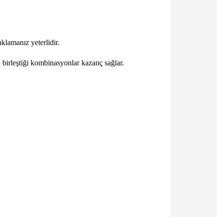
klamanız yeterlidir.
n birleştiği kombinasyonlar kazanç sağlar.