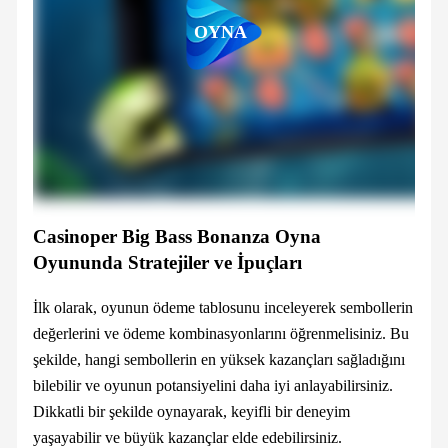
OYNA
Casinoper Big Bass Bonanza Oyna
Oyununda Stratejiler ve İpuçları
İlk olarak, oyunun ödeme tablosunu inceleyerek sembollerin
değerlerini ve ödeme kombinasyonlarını öğrenmelisiniz. Bu
şekilde, hangi sembollerin en yüksek kazançları sağladığını
bilebilir ve oyunun potansiyelini daha iyi anlayabilirsiniz.
Dikkatli bir şekilde oynayarak, keyifli bir deneyim
yaşayabilir ve büyük kazançlar elde edebilirsiniz.