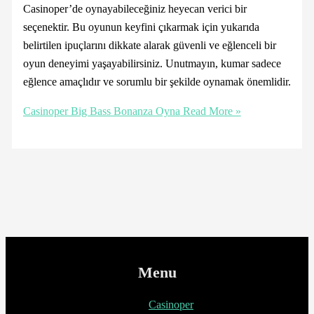
Casinoper’de oynayabileceğiniz heyecan verici bir
seçenektir. Bu oyunun keyfini çıkarmak için yukarıda
belirtilen ipuçlarını dikkate alarak güvenli ve eğlenceli bir
oyun deneyimi yaşayabilirsiniz. Unutmayın, kumar sadece
eğlence amaçlıdır ve sorumlu bir şekilde oynamak önemlidir.
Casinoper Big Bass Bonanza Oyna
Read More »
Menu
Casinoper