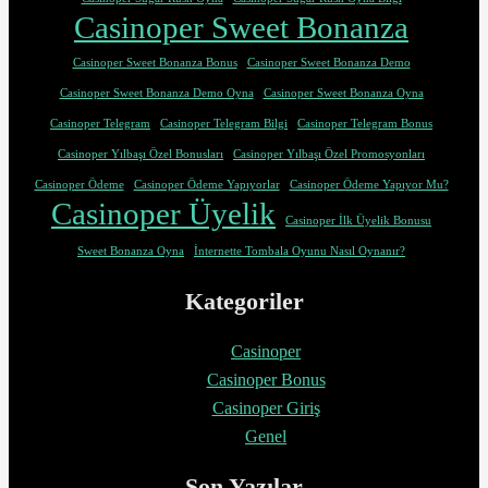
Casinoper Sweet Bonanza
Casinoper Sweet Bonanza Bonus
Casinoper Sweet Bonanza Demo
Casinoper Sweet Bonanza Demo Oyna
Casinoper Sweet Bonanza Oyna
Casinoper Telegram
Casinoper Telegram Bilgi
Casinoper Telegram Bonus
Casinoper Yılbaşı Özel Bonusları
Casinoper Yılbaşı Özel Promosyonları
Casinoper Ödeme
Casinoper Ödeme Yapıyorlar
Casinoper Ödeme Yapıyor Mu?
Casinoper Üyelik
Casinoper İlk Üyelik Bonusu
Sweet Bonanza Oyna
İnternette Tombala Oyunu Nasıl Oynanır?
Kategoriler
Casinoper
Casinoper Bonus
Casinoper Giriş
Genel
Son Yazılar