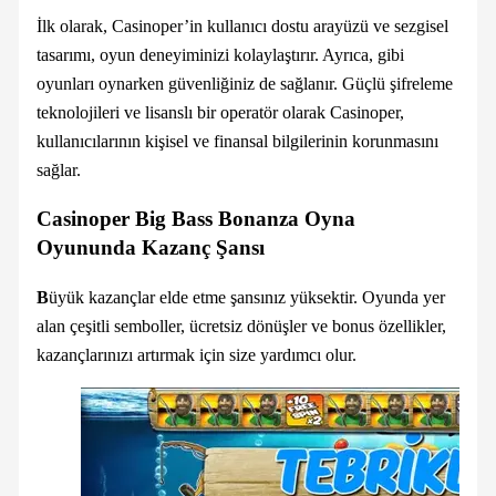
İlk olarak, Casinoper’in kullanıcı dostu arayüzü ve sezgisel
tasarımı, oyun deneyiminizi kolaylaştırır. Ayrıca, gibi
oyunları oynarken güvenliğiniz de sağlanır. Güçlü şifreleme
teknolojileri ve lisanslı bir operatör olarak Casinoper,
kullanıcılarının kişisel ve finansal bilgilerinin korunmasını
sağlar.
Casinoper Big Bass Bonanza Oyna
Oyununda Kazanç Şansı
B
üyük kazançlar elde etme şansınız yüksektir. Oyunda yer
alan çeşitli semboller, ücretsiz dönüşler ve bonus özellikler,
kazançlarınızı artırmak için size yardımcı olur.