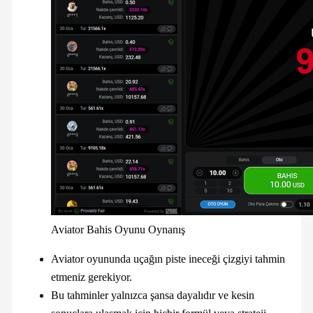
Aviator Bahis Oyunu Oynanış
Aviator oyununda uçağın piste ineceği çizgiyi tahmin
etmeniz gerekiyor.
Bu tahminler yalnızca şansa dayalıdır ve kesin