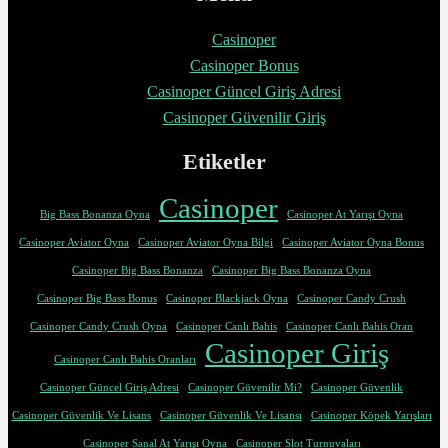
Casinoper
Casinoper Bonus
Casinoper Güncel Giriş Adresi
Casinoper Güvenilir Giriş
Etiketler
Casinoper
Big Bass Bonanza Oyna
Casinoper At Yarışı Oyna
Casinoper Aviator Oyna
Casinoper Aviator Oyna Bilgi
Casinoper Aviator Oyna Bonus
Casinoper Big Bass Bonanza
Casinoper Big Bass Bonanza Oyna
Casinoper Big Bass Bonus
Casinoper Blackjack Oyna
Casinoper Candy Crush
Casinoper Candy Crush Oyna
Casinoper Canlı Bahis
Casinoper Canlı Bahis Oran
Casinoper Giriş
Casinoper Canlı Bahis Oranları
Casinoper Güncel Giriş Adresi
Casinoper Güvenilir Mi?
Casinoper Güvenlik
Casinoper Güvenlik Ve Lisans
Casinoper Güvenlik Ve Lisansı
Casinoper Köpek Yarışları
Casinoper Sanal At Yarışı Oyna
Casinoper Slot Turnuvaları