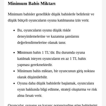
Minimum Bahis Miktarı
Minimum bahisler genellikle düşük bahislerle belirlenir ve
düşük bütçeli oyuncuların oyuna katılmasına izin verir.
Bu, oyuncuların oyunu düşük riskle
deneyimlemelerine ve kazanma şanslarını
değerlendirmelerine olanak tanır.
M
inimum bahis 1 TL’dir. Bu durumda oyuna
katılmak isteyen oyuncuların en az 1 TL bahis
yapması gerekmektedir.
Minimum bahis miktarı, bir oyuncunun giriş noktası
olarak düşünülebilir.
Oyuna daha düşük bahislerle başlamak, oyunculara
oyun hakkında bilgi edinme, strateji oluşturma ve risk
alma fırsatı verir.
Oyuncular, oynanış ve kazanç potansiyeline göre bahislerini