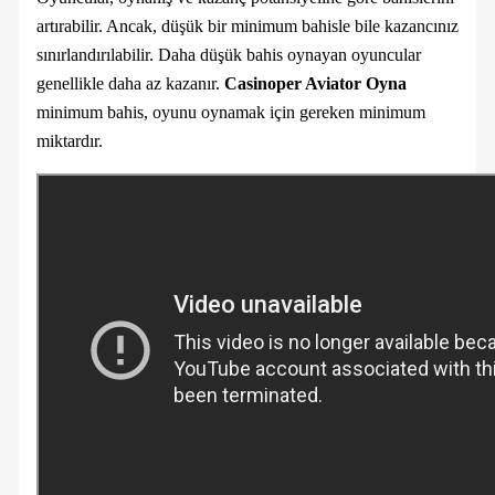
artırabilir. Ancak, düşük bir minimum bahisle bile kazancınız
sınırlandırılabilir. Daha düşük bahis oynayan oyuncular
genellikle daha az kazanır.
Casinoper Aviator Oyna
minimum bahis, oyunu oynamak için gereken minimum
miktardır.