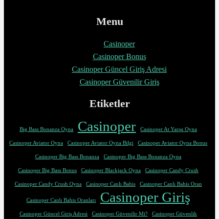
Menu
Casinoper
Casinoper Bonus
Casinoper Güncel Giriş Adresi
Casinoper Güvenilir Giriş
Etiketler
Casinoper
Big Bass Bonanza Oyna
Casinoper At Yarışı Oyna
Casinoper Aviator Oyna
Casinoper Aviator Oyna Bilgi
Casinoper Aviator Oyna Bonus
Casinoper Big Bass Bonanza
Casinoper Big Bass Bonanza Oyna
Casinoper Big Bass Bonus
Casinoper Blackjack Oyna
Casinoper Candy Crush
Casinoper Candy Crush Oyna
Casinoper Canlı Bahis
Casinoper Canlı Bahis Oran
Casinoper Giriş
Casinoper Canlı Bahis Oranları
Casinoper Güncel Giriş Adresi
Casinoper Güvenilir Mi?
Casinoper Güvenlik