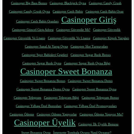
Casinoper Big Bass Bonus
Casinoper Blackjack Oyna
Casinoper Candy Crush
Casinoper Candy Crush Oyna
Casinoper Canlı Bahis
Casinoper Canlı Bahis Oran
Casinoper Giriş
Casinoper Canlı Bahis Oranları
Casinoper Güncel Giriş Adresi
Casinoper Güvenilir Mi?
Casinoper Güvenlik
Casinoper Güvenlik Ve Lisans
Casinoper Güvenlik Ve Lisansı
Casinoper Köpek Yarışları
Casinoper Sanal At Yarışı Oyna
Casinoper Slot Turnuvaları
Casinoper Spor Bahisleri Çeşitleri
Casinoper Sugar Rush Bonus
Casinoper Sugar Rush Oyna
Casinoper Sugar Rush Oyna Bilgi
Casinoper Sweet Bonanza
Casinoper Sweet Bonanza Bonus
Casinoper Sweet Bonanza Demo
Casinoper Sweet Bonanza Demo Oyna
Casinoper Sweet Bonanza Oyna
Casinoper Telegram
Casinoper Telegram Bilgi
Casinoper Telegram Bonus
Casinoper Yılbaşı Özel Bonusları
Casinoper Yılbaşı Özel Promosyonları
Casinoper Ödeme
Casinoper Ödeme Yapıyorlar
Casinoper Ödeme Yapıyor Mu?
Casinoper Üyelik
Casinoper İlk Üyelik Bonusu
Sweet Bonanza Oyna
İnternette Tombala Oyunu Nasıl Oynanır?