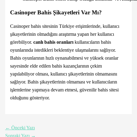
Casinoper Bahis Şikayetleri Var Mı?
Casinoper bahis sitesinin Türkiye erişimlerinde, kullanıcı
şikayetlerinin olmadığını araştırma yapan her kullanıcı
görebiliyor.
canlı bahis oranları
kullanıcıların bahis
oyunlarında istedikleri beklentiye ulaşmalarını sağlıyor.
Bahis oyunlarının hızlı oynanabilmesi ve yüksek oranlar
sayesinde elde edilen bahis kazançlarının çekim
yapılabiliyor olması, kullanıcı şikayetlerinin olmamasını
sağlıyor. Bahis şikayetlerinin olmaması ve kullanıcıların
işlemlerine yapmaya devam etmesi, güvenilir bahis sitesi
olduğunu gösteriyor.
←
Önceki Yazı
Sonraki Yazı
→