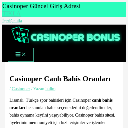
Casinoper Güncel Giriş Adresi
TIKLA
İçeriğe atla
Casinoper Canlı Bahis Oranları
/
Casinoper
/ Yazan
halim
Lisanslı, Türkçe spor bahisleri için Casinoper
canlı bahis
oranları
ile sunulan bahis seçeneklerini değerlendirenler,
bahis oynama keyfini yaşayabiliyor. Casinoper bahis sitesi,
üyelerinin memnuniyeti için hızlı erişimler ve işlemler