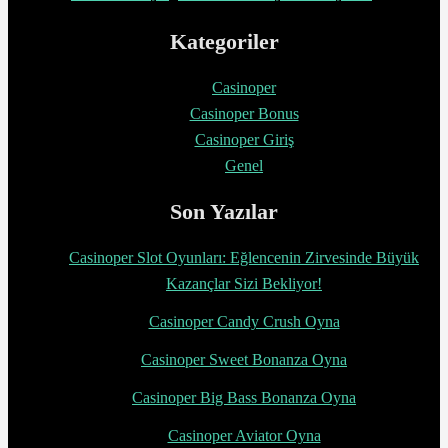
Kategoriler
Casinoper
Casinoper Bonus
Casinoper Giriş
Genel
Son Yazılar
Casinoper Slot Oyunları: Eğlencenin Zirvesinde Büyük
Kazançlar Sizi Bekliyor!
Casinoper Candy Crush Oyna
Casinoper Sweet Bonanza Oyna
Casinoper Big Bass Bonanza Oyna
Casinoper Aviator Oyna