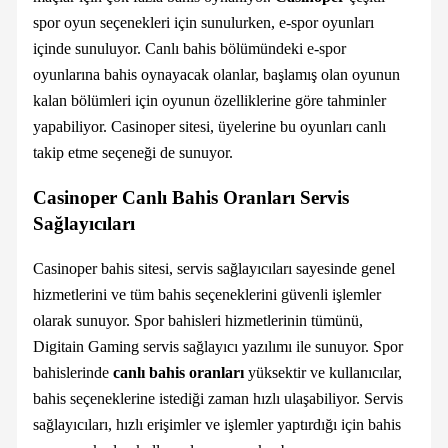
spor oyun seçenekleri için sunulurken, e-spor oyunları
içinde sunuluyor. Canlı bahis bölümündeki e-spor
oyunlarına bahis oynayacak olanlar, başlamış olan oyunun
kalan bölümleri için oyunun özelliklerine göre tahminler
yapabiliyor. Casinoper sitesi, üyelerine bu oyunları canlı
takip etme seçeneği de sunuyor.
Casinoper Canlı Bahis Oranları Servis
Sağlayıcıları
Casinoper bahis sitesi, servis sağlayıcıları sayesinde genel
hizmetlerini ve tüm bahis seçeneklerini güvenli işlemler
olarak sunuyor. Spor bahisleri hizmetlerinin tümünü,
Digitain Gaming servis sağlayıcı yazılımı ile sunuyor. Spor
bahislerinde
canlı bahis oranları
yüksektir ve kullanıcılar,
bahis seçeneklerine istediği zaman hızlı ulaşabiliyor. Servis
sağlayıcıları, hızlı erişimler ve işlemler yaptırdığı için bahis