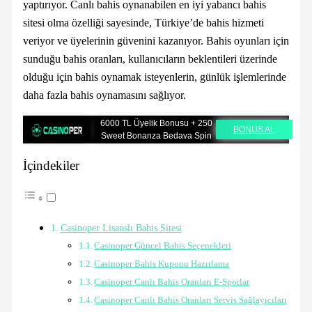
yaptırıyor. Canlı bahis oynanabilen en iyi yabancı bahis
sitesi olma özelliği sayesinde, Türkiye’de bahis hizmeti
veriyor ve üyelerinin güvenini kazanıyor. Bahis oyunları için
sunduğu bahis oranları, kullanıcıların beklentileri üzerinde
olduğu için bahis oynamak isteyenlerin, günlük işlemlerinde
daha fazla bahis oynamasını sağlıyor.
6000 TL Üyelik Bonusu + 250
BONUS AL
Sweet Bonanza Bedava Spin
İçindekiler
Casinoper Lisanslı Bahis Sitesi
Casinoper Güncel Bahis Seçenekleri
Casinoper Bahis Kuponu Hazırlama
Casinoper Canlı Bahis Oranları E-Sporlar
Casinoper Canlı Bahis Oranları Servis Sağlayıcıları