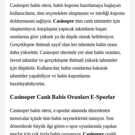
Casinoper bahis sitesi, bahis kuponu hazırlamaya başlayan
kullanıcıların, tüm seçeneklere ulaşmasını ve istediği kuponu
doldurmasını sağlıyor.
Casinoper
tüm canlı tahminler için
oluşturuluyor, karşılaşma yapacak takımların başarı
oranlarına göre yüksek ya da düşük olarak belirleniyor.
Gerçekleşme ihtimali zayıf olan her tahminin bahis oranı
daha yüksektir. Casinoper sitesinde yer alan bahis oranları,
favori takımlar ve gerçekleşme ihtimali yüksek tahminler
için düşüktür. Kullanıcılar, bahis oranlarına bakarak
tahminler yapabiliyor ve bahis kuponlarını
hazırlayabiliyorlar.
Casinoper Canlı Bahis Oranları E-Sporlar
Casinoper bahis sitesi, e-sporlar alanında düzenlenen
turnuvalar içinde tüm bahis seçeneklerini sunuyor. Son
dönemlerde büyük ilgi gören e-spor oyunlarında yapılan
maçlar için çok fazla bahis oynanıyor.
Casinoper
çeşitli