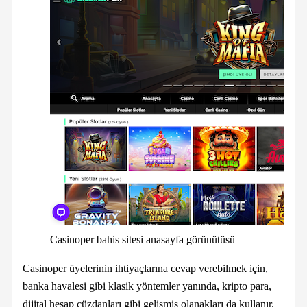
Casinoper bahis sitesi anasayfa görünütüsü
Casinoper üyelerinin ihtiyaçlarına cevap verebilmek için,
banka havalesi gibi klasik yöntemler yanında, kripto para,
dijital hesap cüzdanları gibi gelişmiş olanakları da kullanır.