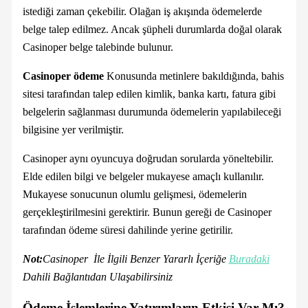
istediği zaman çekebilir. Olağan iş akışında ödemelerde
belge talep edilmez. Ancak şüpheli durumlarda doğal olarak
Casinoper belge talebinde bulunur.
Casinoper ödeme
Konusunda metinlere bakıldığında, bahis
sitesi tarafından talep edilen kimlik, banka kartı, fatura gibi
belgelerin sağlanması durumunda ödemelerin yapılabileceği
bilgisine yer verilmiştir.
Casinoper aynı oyuncuya doğrudan sorularda yöneltebilir.
Elde edilen bilgi ve belgeler mukayese amaçlı kullanılır.
Mukayese sonucunun olumlu gelişmesi, ödemelerin
gerçekleştirilmesini gerektirir. Bunun gereği de Casinoper
tarafından ödeme süresi dahilinde yerine getirilir.
Not:
Casinoper İle İlgili Benzer Yararlı İçeriğe
Buradaki
Dahili Bağlantıdan Ulaşabilirsiniz
Ödeme İşlemlerine Yatırımların Etkisi Var Mı?