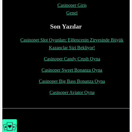
Casinoper Giriş
Genel
Son Yazılar
Casinoper Slot Oyunları: Eğlencenin Zirvesinde Büyük
Kazançlar Sizi Bekliyor!
Casinoper Candy Crush Oyna
Casinoper Sweet Bonanza Oyna
Casinoper Big Bass Bonanza Oyna
Casinoper Aviator Oyna