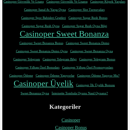
Casinoper Güvenlik Ve Lisans
Casinoper Güvenlik Ve Lisansı
Casinoper Köpek Yarışları
Casinoper Sanal At Yarışı Oyna
Casinoper Slot Turnuvaları
Casinoper Spor Bahisleri Çeşitleri
Casinoper Sugar Rush Bonus
Casinoper Sugar Rush Oyna
Casinoper Sugar Rush Oyna Bilgi
Casinoper Sweet Bonanza
Casinoper Sweet Bonanza Bonus
Casinoper Sweet Bonanza Demo
Casinoper Sweet Bonanza Demo Oyna
Casinoper Sweet Bonanza Oyna
Casinoper Telegram
Casinoper Telegram Bilgi
Casinoper Telegram Bonus
Casinoper Yılbaşı Özel Bonusları
Casinoper Yılbaşı Özel Promosyonları
Casinoper Ödeme
Casinoper Ödeme Yapıyorlar
Casinoper Ödeme Yapıyor Mu?
Casinoper Üyelik
Casinoper İlk Üyelik Bonusu
Sweet Bonanza Oyna
İnternette Tombala Oyunu Nasıl Oynanır?
Kategoriler
Casinoper
Casinoper Bonus