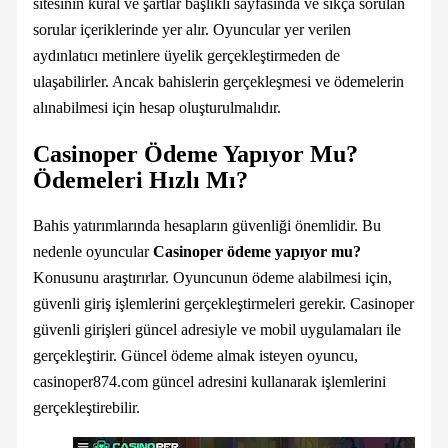
sitesinin kural ve şartlar başlıklı sayfasında ve sıkça sorulan
sorular içeriklerinde yer alır. Oyuncular yer verilen
aydınlatıcı metinlere üyelik gerçekleştirmeden de
ulaşabilirler. Ancak bahislerin gerçekleşmesi ve ödemelerin
alınabilmesi için hesap oluşturulmalıdır.
Casinoper Ödeme Yapıyor Mu?
Ödemeleri Hızlı Mı?
Bahis yatırımlarında hesapların güvenliği önemlidir. Bu
nedenle oyuncular
Casinoper ödeme yapıyor mu?
Konusunu araştırırlar. Oyuncunun ödeme alabilmesi için,
güvenli giriş işlemlerini gerçekleştirmeleri gerekir. Casinoper
güvenli girişleri güncel adresiyle ve mobil uygulamaları ile
gerçekleştirir. Güncel ödeme almak isteyen oyuncu,
casinoper874.com güncel adresini kullanarak işlemlerini
gerçekleştirebilir.