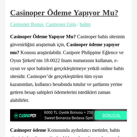
Casinoper Ödeme Yapıyor Mu?
Casinoper Bonus
,
Casinoper Giriş
/
halim
Casinoper Ödeme Yapıyor Mu?
Casinoper bahis sitesinin
güvenirliğini araştırmak için,
Casinoper ödeme yapıyor
mu?
Konusu araştırılabilir. Casipore Philippine Eğlence ve
Oyun Şirketi’nin 18-0022 lisans numarasını kullanan, e-
oyun ve spor bahisleri gerçekleştirmeye yetkili online bahis
sitesidir. Casinoper’de gerçekleştirilen tüm oyun
kazanımları, kullanıcı hesabında tutulur ve şartlarını yerine
getiren hesap sahipleri ödemelerini istedikleri zaman
alabilirler.
6000 TL Üyelik Bonusu + 250
BONUS AL
Sweet Bonanza Bedava Spin
Casinoper ödeme
Konusunda aydınlatıcı metinler, bahis