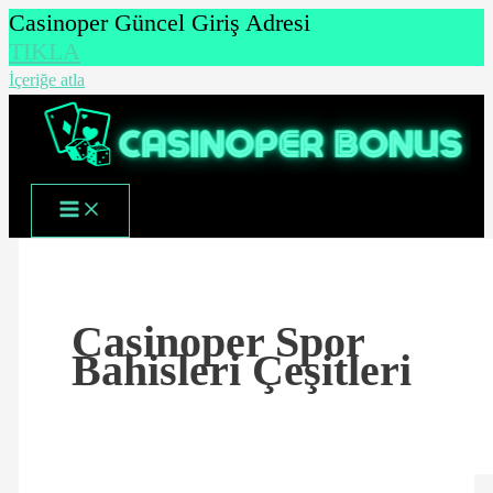
Casinoper Güncel Giriş Adresi
TIKLA
İçeriğe atla
Casinoper Spor
Bahisleri Çeşitleri