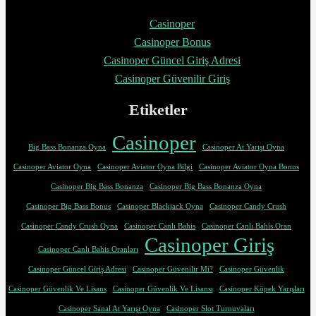
Casinoper
Casinoper Bonus
Casinoper Güncel Giriş Adresi
Casinoper Güvenilir Giriş
Etiketler
Casinoper
Big Bass Bonanza Oyna
Casinoper At Yarışı Oyna
Casinoper Aviator Oyna
Casinoper Aviator Oyna Bilgi
Casinoper Aviator Oyna Bonus
Casinoper Big Bass Bonanza
Casinoper Big Bass Bonanza Oyna
Casinoper Big Bass Bonus
Casinoper Blackjack Oyna
Casinoper Candy Crush
Casinoper Candy Crush Oyna
Casinoper Canlı Bahis
Casinoper Canlı Bahis Oran
Casinoper Giriş
Casinoper Canlı Bahis Oranları
Casinoper Güncel Giriş Adresi
Casinoper Güvenilir Mi?
Casinoper Güvenlik
Casinoper Güvenlik Ve Lisans
Casinoper Güvenlik Ve Lisansı
Casinoper Köpek Yarışları
Casinoper Sanal At Yarışı Oyna
Casinoper Slot Turnuvaları