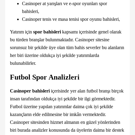
Casinoper at yarışları ve e-spor oyunları spor
bahisleri,
Casinoper tenis ve masa tenisi spor oyunu bahisleri,
Yatırım için
spor bahisleri
kapsamı içerisinde genel olarak
bu türden branşlar bulunmaktadır. Casinoper sitesine
sorunsuz bir şekilde üye olan tüm bahis severler bu alanların
her biri üzerine oldukça iyi şekilde yatırımlarda
bulunabilirler.
Futbol Spor Analizleri
Casinoper bahisleri
içerisinde yer alan futbol branşı birçok
insan tarafından oldukça iyi şekilde bir ilgi görmektedir.
Futbol üzerine yapılan yatırımlar daima çok iyi şekilde
kazançların elde edilmesine bir imkân vermektedir.
Casinoper sitesinden hizmet almanın en güzel yönlerinden
biri burada analizler konusunda da üyelerin daima bir destek