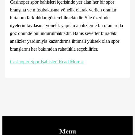
Casinoper spor bahisleri içerisinde yer alan her bir spor
branşına ve müsabakasına yönelik olarak verilen oranlar
birtakım farklılıklar gösterebilmektedir. Site üzerinde
üyelerin faydasına yönelik yapılan analizlerde bu oranlar da
göz önünde bulundurulmaktadır. Bahis severler buradaki
analizler yardımıyla kazandırma ihtimali yüksek olan spor
branşlarını her bakımdan rahatlıkla seçebilirler.
Casinoper Spor Bahisleri
Read More »
Menu