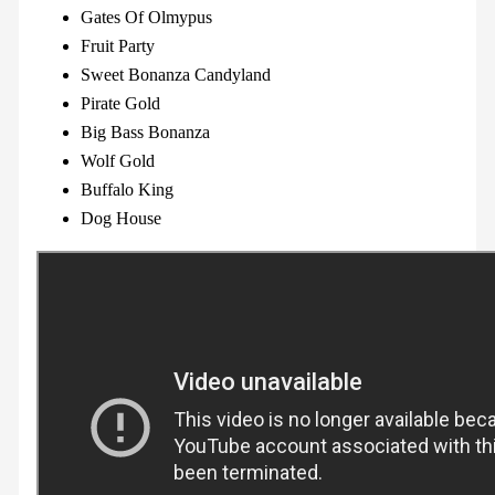
Gates Of Olmypus
Fruit Party
Sweet Bonanza Candyland
Pirate Gold
Big Bass Bonanza
Wolf Gold
Buffalo King
Dog House