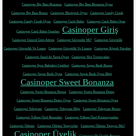
Casinoper Big Bass Bonanza
Casinoper Big Bass Bonanza Oyna
Casinoper Big Bass Bonus
Casinoper Blackjack Oyna
Casinoper Candy Crush
Casinoper Candy Crush Oyna
Casinoper Canlı Bahis
Casinoper Canlı Bahis Oran
Casinoper Giriş
Casinoper Canlı Bahis Oranları
Casinoper Güncel Giriş Adresi
Casinoper Güvenilir Mi?
Casinoper Güvenlik
Casinoper Güvenlik Ve Lisans
Casinoper Güvenlik Ve Lisansı
Casinoper Köpek Yarışları
Casinoper Sanal At Yarışı Oyna
Casinoper Slot Turnuvaları
Casinoper Spor Bahisleri Çeşitleri
Casinoper Sugar Rush Bonus
Casinoper Sugar Rush Oyna
Casinoper Sugar Rush Oyna Bilgi
Casinoper Sweet Bonanza
Casinoper Sweet Bonanza Bonus
Casinoper Sweet Bonanza Demo
Casinoper Sweet Bonanza Demo Oyna
Casinoper Sweet Bonanza Oyna
Casinoper Telegram
Casinoper Telegram Bilgi
Casinoper Telegram Bonus
Casinoper Yılbaşı Özel Bonusları
Casinoper Yılbaşı Özel Promosyonları
Casinoper Ödeme
Casinoper Ödeme Yapıyorlar
Casinoper Ödeme Yapıyor Mu?
Casinoper Üyelik
Casinoper İlk Üyelik Bonusu