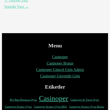
←
Önceki Yazı
Sonraki Yazı
→
Menu
Casinoper
Casinoper Bonus
Casinoper Güncel Giriş Adresi
Casinoper Güvenilir Giriş
Etiketler
Casinoper
Big Bass Bonanza Oyna
Casinoper At Yarışı Oyna
Casinoper Aviator Oyna
Casinoper Aviator Oyna Bilgi
Casinoper Aviator Oyna Bonus