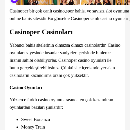
Casinoper bir çok canlı casino,spor bahisi ve sayısız slot oyunun
online bahis sitesidir.Bu görselde Casinoper canlı casino oyunları 
Casinoper Casinoları
Yabancı bahis sitelerinin olmazsa olmazı casinolardır. Casino
oyunları sayesinde insanlar saniyeler içerisinde binlerce
liranın sahibi olabiliyorlar. Casinoper casino oyunları ile
bunu gerçekleştirebilirsiniz. Çünkü site içerisinde yer alan
casinoların kazandırma oranı çok yüksektir.
Casino Oyunları
Yüzlerce farklı casino oyunu arasında en çok kazandıran
oyunlardan bazıları şunlardır:
Sweet Bonanza
Money Train