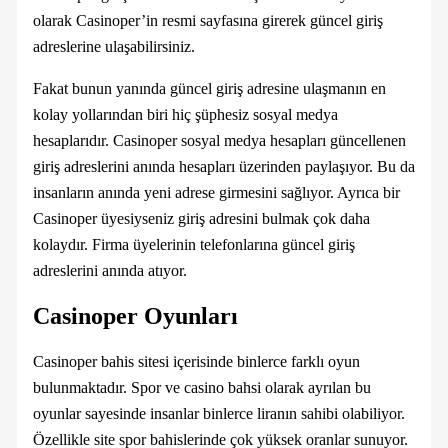
olarak Casinoper’in resmi sayfasına girerek güncel giriş
adreslerine ulaşabilirsiniz.
Fakat bunun yanında güncel giriş adresine ulaşmanın en
kolay yollarından biri hiç şüphesiz sosyal medya
hesaplarıdır. Casinoper sosyal medya hesapları güncellenen
giriş adreslerini anında hesapları üzerinden paylaşıyor. Bu da
insanların anında yeni adrese girmesini sağlıyor. Ayrıca bir
Casinoper üyesiyseniz giriş adresini bulmak çok daha
kolaydır. Firma üyelerinin telefonlarına güncel giriş
adreslerini anında atıyor.
Casinoper Oyunları
Casinoper bahis sitesi içerisinde binlerce farklı oyun
bulunmaktadır. Spor ve casino bahsi olarak ayrılan bu
oyunlar sayesinde insanlar binlerce liranın sahibi olabiliyor.
Özellikle site spor bahislerinde çok yüksek oranlar sunuyor.