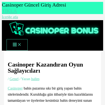
Casinoper Güncel Giriş Adresi
TIKLA
İçeriğe atla
Casinoper Kazandıran Oyun
Sağlayıcıları
/
Genel
/ Yazan
halim
Casinoper
bahis pazarına sıkı bir giriş yapan bahis
sitelerindendir. Kurulduğu gün itibariyle tüm hazırlıklarını
tamamlayan ve üyelerine kesintisiz bahis deneyimi sunan