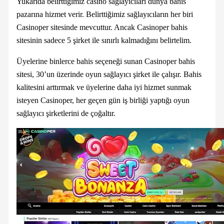
Yukarıda belirttiğimiz casino sağlayıcıları dünya bahis
pazarına hizmet verir. Belirttiğimiz sağlayıcıların her biri
Casinoper sitesinde mevcuttur. Ancak Casinoper bahis
sitesinin sadece 5 şirket ile sınırlı kalmadığını belirtelim.
Üyelerine binlerce bahis seçeneği sunan Casinoper bahis
sitesi, 30’un üzerinde oyun sağlayıcı şirket ile çalışır. Bahis
kalitesini arttırmak ve üyelerine daha iyi hizmet sunmak
isteyen Casinoper, her geçen gün iş birliği yaptığı oyun
sağlayıcı şirketlerini de çoğaltır.