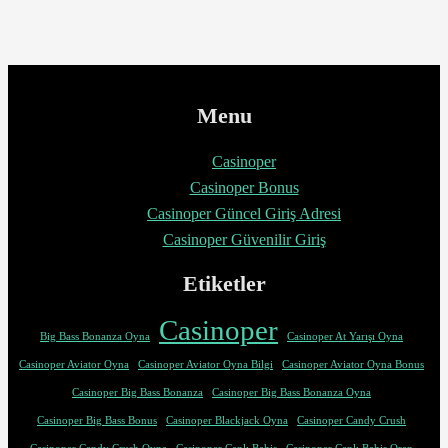
Menu
Casinoper
Casinoper Bonus
Casinoper Güncel Giriş Adresi
Casinoper Güvenilir Giriş
Etiketler
Casinoper
Big Bass Bonanza Oyna
Casinoper At Yarışı Oyna
Casinoper Aviator Oyna
Casinoper Aviator Oyna Bilgi
Casinoper Aviator Oyna Bonus
Casinoper Big Bass Bonanza
Casinoper Big Bass Bonanza Oyna
Casinoper Big Bass Bonus
Casinoper Blackjack Oyna
Casinoper Candy Crush