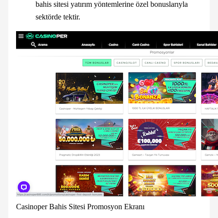
bahis sitesi yatırım yöntemlerine özel bonuslarıyla
sektörde tektir.
Casinoper Bahis Sitesi Promosyon Ekranı