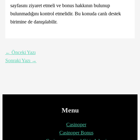
sayfasını ziyaret etmeli ve bonus hakkının bulunup
bulunmadığını kontrol etmelidir. Bu konuda canlı destek
birimine de danışılabilir.
←
Önceki Yazı
Sonraki Yazı
→
Menu
Casinoper
Casinoper Bonus