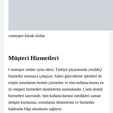
casinoper-klasik-slotlar
Müşteri Hizmetleri
Casinoper online oyun sitesi, Türkiye piyasasında yenilikçi
hizmetler sunmaya çalışıyor. Adres güncelleme işlemleri ile
erişim sorunlarını hemen çözmekte ve tüm kullanıcılarına en
iyi müşteri hizmetleri desteklerini sunmaktadır. Canlı destek
hizmetleri sayesinde, tüm kullanıcılarının istedikleri zaman
iletişim kurmasını, sorunlarını iletmelerini ve hizmetler
hakkında bilgi almalarını sağlıyor.