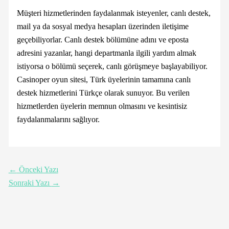
Müşteri hizmetlerinden faydalanmak isteyenler, canlı destek,
mail ya da sosyal medya hesapları üzerinden iletişime
geçebiliyorlar. Canlı destek bölümüne adını ve eposta
adresini yazanlar, hangi departmanla ilgili yardım almak
istiyorsa o bölümü seçerek, canlı görüşmeye başlayabiliyor.
Casinoper oyun sitesi, Türk üyelerinin tamamına canlı
destek hizmetlerini Türkçe olarak sunuyor. Bu verilen
hizmetlerden üyelerin memnun olmasını ve kesintisiz
faydalanmalarını sağlıyor.
←
Önceki Yazı
Sonraki Yazı
→