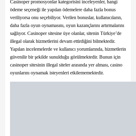
Casinoper promosyonlar kategorisini inceleyenler, hangi
ödeme seçeneği ile yapılan ödemelere daha fazla bonus
veriliyorsa onu seçebiliyor. Verilen bonuslar, kullanıcıların,
daha fazla oyun oynamasını, oyun kazançlarını artırmalarını
sağlıyor. Casinoper sitesine üye olanlar, sitenin Türkiye’de
illegal olarak hizmetlerini devam ettirdiğini bilmektedir.
Yapılan incelemelerde ve kullanıcı yorumlarında, hizmetlerin
güvenilir bir şekilde sunulduğu görülmektedir. Bunun için
casinoper sitesinin illegal siteler arasında yer alması, casino
oyunlarını oynamak isteyenleri etkilememektedir.