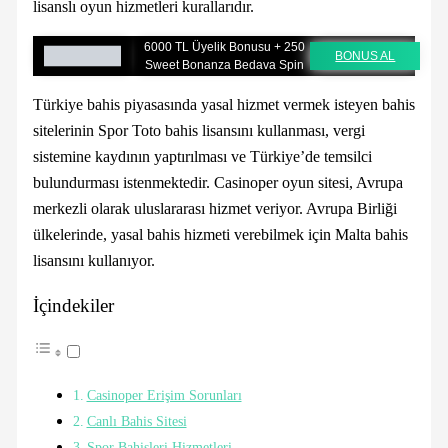
lisanslı oyun hizmetleri kurallarıdır.
6000 TL Üyelik Bonusu + 250
BONUS AL
Sweet Bonanza Bedava Spin
Türkiye bahis piyasasında yasal hizmet vermek isteyen bahis
sitelerinin Spor Toto bahis lisansını kullanması, vergi
sistemine kaydının yaptırılması ve Türkiye’de temsilci
bulundurması istenmektedir. Casinoper oyun sitesi, Avrupa
merkezli olarak uluslararası hizmet veriyor. Avrupa Birliği
ülkelerinde, yasal bahis hizmeti verebilmek için Malta bahis
lisansını kullanıyor.
İçindekiler
Casinoper Erişim Sorunları
Canlı Bahis Sitesi
Spor Bahisleri Hizmetleri