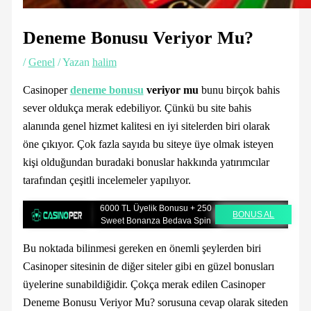
Deneme Bonusu Veriyor Mu?
/
Genel
/ Yazan
halim
Casinoper
deneme bonusu
veriyor mu
bunu birçok bahis
sever oldukça merak edebiliyor. Çünkü bu site bahis
alanında genel hizmet kalitesi en iyi sitelerden biri olarak
öne çıkıyor. Çok fazla sayıda bu siteye üye olmak isteyen
kişi olduğundan buradaki bonuslar hakkında yatırımcılar
tarafından çeşitli incelemeler yapılıyor.
6000 TL Üyelik Bonusu + 250
BONUS AL
Sweet Bonanza Bedava Spin
Bu noktada bilinmesi gereken en önemli şeylerden biri
Casinoper sitesinin de diğer siteler gibi en güzel bonusları
üyelerine sunabildiğidir. Çokça merak edilen Casinoper
Deneme Bonusu Veriyor Mu? sorusuna cevap olarak siteden