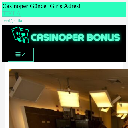
Casinoper Güncel Giriş Adresi
TIKLA
İçeriğe atla