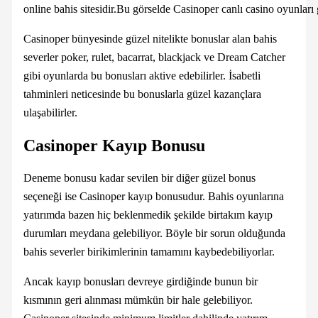
online bahis sitesidir.Bu görselde Casinoper canlı casino oyunları 
Casinoper bünyesinde güzel nitelikte bonuslar alan bahis
severler poker, rulet, bacarrat, blackjack ve Dream Catcher
gibi oyunlarda bu bonusları aktive edebilirler. İsabetli
tahminleri neticesinde bu bonuslarla güzel kazançlara
ulaşabilirler.
Casinoper Kayıp Bonusu
Deneme bonusu kadar sevilen bir diğer güzel bonus
seçeneği ise Casinoper kayıp bonusudur. Bahis oyunlarına
yatırımda bazen hiç beklenmedik şekilde birtakım kayıp
durumları meydana gelebiliyor. Böyle bir sorun olduğunda
bahis severler birikimlerinin tamamını kaybedebiliyorlar.
Ancak kayıp bonusları devreye girdiğinde bunun bir
kısmının geri alınması mümkün bir hale gelebiliyor.