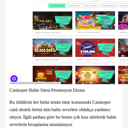
Casinoper Bahis Sitesi Promosyon Ekranı
Bu ödüllerin her birini temin etme konusunda Casinoper
canlı destek birimi tüm bahis severlere oldukça yardımcı
oluyor. İlgili şartlara göre bu bonus çok kısa sürelerde bahis
severlerin hesaplarına tanımlanıyor.