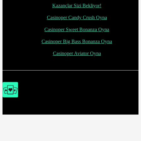
Kazançlar Sizi Bekliyor!
Casinoper Candy Crush Oyna
Casinoper Sweet Bonanza Oyna
Casinoper Big Bass Bonanza Oyna
Casinoper Aviator Oyna