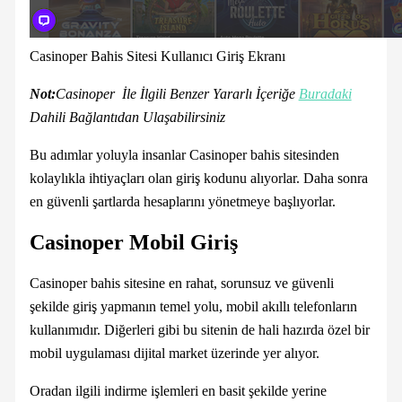
Casinoper Bahis Sitesi Kullanıcı Giriş Ekranı
Not:
Casinoper İle İlgili Benzer Yararlı İçeriğe
Buradaki
Dahili Bağlantıdan Ulaşabilirsiniz
Bu adımlar yoluyla insanlar Casinoper bahis sitesinden
kolaylıkla ihtiyaçları olan giriş kodunu alıyorlar. Daha sonra
en güvenli şartlarda hesaplarını yönetmeye başlıyorlar.
Casinoper Mobil Giriş
Casinoper bahis sitesine en rahat, sorunsuz ve güvenli
şekilde giriş yapmanın temel yolu, mobil akıllı telefonların
kullanımıdır. Diğerleri gibi bu sitenin de hali hazırda özel bir
mobil uygulaması dijital market üzerinde yer alıyor.
Oradan ilgili indirme işlemleri en basit şekilde yerine