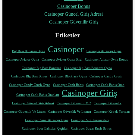
Casinoper Bonus
Casinoper Güncel Giriş Adresi
Casinoper Güvenilir Giriş
Etiketler
Casinoper
Big Bass Bonanza Oyna
Casinoper At Yarışı Oyna
Casinoper Aviator Oyna
Casinoper Aviator Oyna Bilgi
Casinoper Aviator Oyna Bonus
Casinoper Big Bass Bonanza
Casinoper Big Bass Bonanza Oyna
Casinoper Big Bass Bonus
Casinoper Blackjack Oyna
Casinoper Candy Crush
Casinoper Candy Crush Oyna
Casinoper Canlı Bahis
Casinoper Canlı Bahis Oran
Casinoper Giriş
Casinoper Canlı Bahis Oranları
Casinoper Güncel Giriş Adresi
Casinoper Güvenilir Mi?
Casinoper Güvenlik
Casinoper Güvenlik Ve Lisans
Casinoper Güvenlik Ve Lisansı
Casinoper Köpek Yarışları
Casinoper Sanal At Yarışı Oyna
Casinoper Slot Turnuvaları
Casinoper Spor Bahisleri Çeşitleri
Casinoper Sugar Rush Bonus