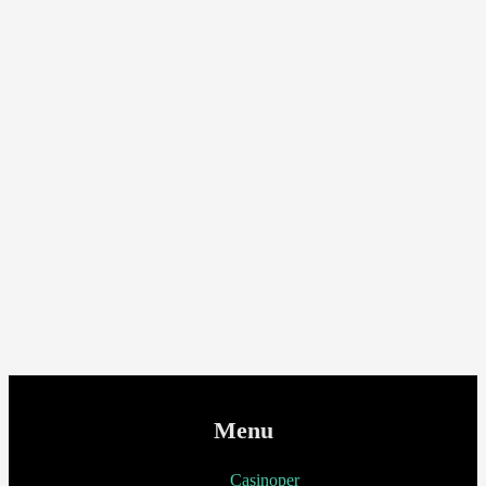
Menu
Casinoper