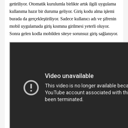
getiriliyor. Otomatik kurulumla birlikte artık ilgili uygulama
kullanıma hazır bir duruma geliyor. Giriş kodu alma işlemi
burada da gerçekleştiriliyor. Sadece kullanıcı adı ve şifrenin
mobil uygulamada giriş kısmına girilmesi yeterli oluyor.
Sonra gelen kodla mobilden siteye sorunsuz giriş sağlanıyor.