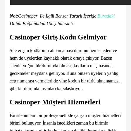
Not:
Casinoper İle İlgili Benzer Yararlı İçeriğe
Buradaki
Dahili Bağlantıdan Ulaşabilirsiniz
Casinoper Giriş Kodu Gelmiyor
Site erişim kodlarının alınamaması durumu hem siteden ve
hem de üyelerden kaynaklı olarak ortaya çıkıyor. Bazen
sitenin yoğun bir durumda olması, kodların ulaşmasında
gecikmeler meydana getiriyor. Buna binaen üyelerin yanlış
cep numarası vermeleri de yine kodun bir türlü alınamaması
gibi bir durumla insanları karşılaştırıyor.
Casinoper Müşteri Hizmetleri
Bu sitenin tam bir profesyonellikle çalışan müşteri hizmetleri
birimi bulunuyor. İnsanla istedikleri zaman bu birimle
irtibata geçerek giriş kodu alamamak gibi durumlara ilişkin